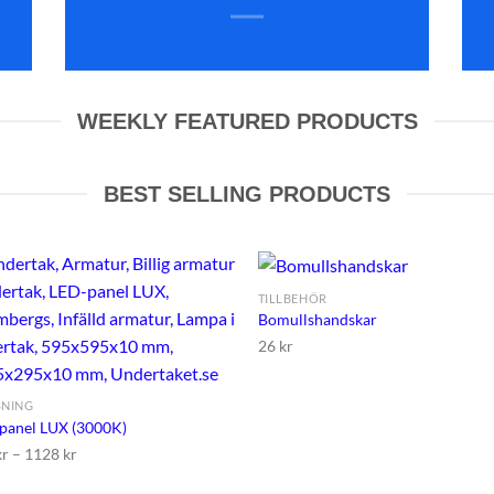
WEEKLY FEATURED PRODUCTS
BEST SELLING PRODUCTS
TILLBEHÖR
Bomullshandskar
26
kr
Lägg till i
Lägg til
önskelistan
önskeli
SNING
panel LUX (3000K)
kr
–
1128
kr