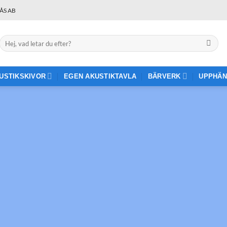
ÅS AB
Sök
efter:
USTIKSKIVOR
EGEN AKUSTIKTAVLA
BÄRVERK
UPPHÄN
Välkommen till…
UNDERTAKET.S