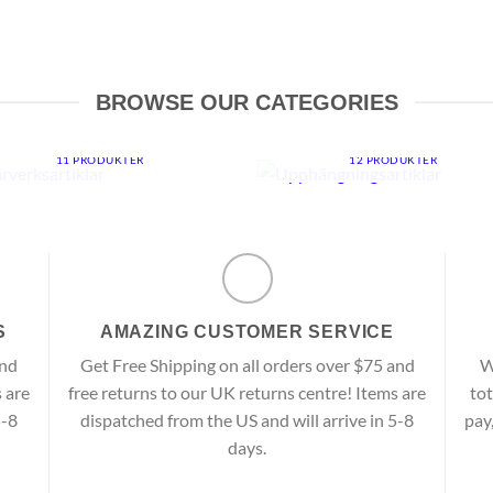
BROWSE OUR CATEGORIES
BÄRVERKSARTIKLAR
UPPHÄNGNINGSARTIKLA
11 PRODUKTER
12 PRODUKTER
S
AMAZING CUSTOMER SERVICE
and
Get Free Shipping on all orders over $75 and
W
 are
free returns to our UK returns centre! Items are
tot
5-8
dispatched from the US and will arrive in 5-8
pay
days.