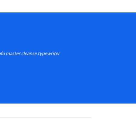
ofu master cleanse typewriter