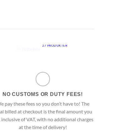
Armaturclips
259
kr
–
324
kr
R
TILLBEHÖR
27 PRODUKTER
NO CUSTOMS OR DUTY FEES!
e pay these fees so you don’t have to! The
al billed at checkout is the final amount you
, inclusive of VAT, with no additional charges
at the time of delivery!