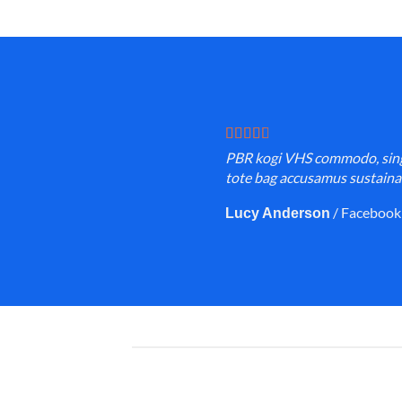
PBR kogi VHS commodo, single
tote bag accusamus sustainabl
/
Facebook
Lucy Anderson