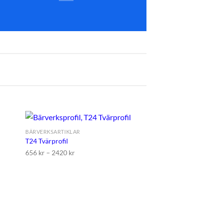
BÄRVERKSARTIKLAR
T24 Tvärprofil
656
kr
–
2420
kr
l i
Lägg till i
stan
önskelistan
TILLBEHÖR