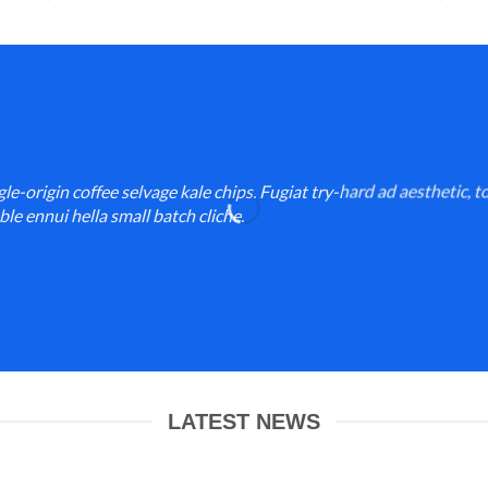
-origin coffee selvage kale chips. Fugiat try-hard ad aesthetic, t
e ennui hella small batch cliche.
LATEST NEWS