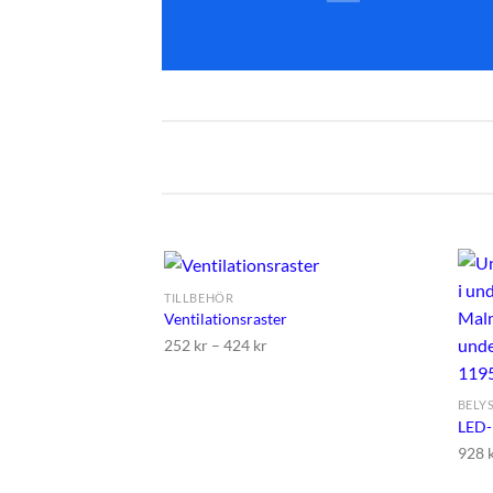
TILLBEHÖR
Ventilationsraster
252
kr
–
424
kr
Lägg till i
önskelistan
BELY
LED-
928