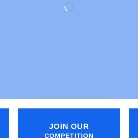
DIN EXPERT PÅ AKUSTISKA LÖSNINGAR
ETSPLATSEN
FÖR UTBILDNINGSLOKALER
FÖR HEMM
JOIN OUR
COMPETITION