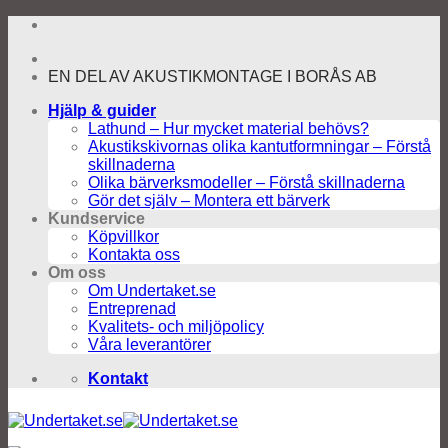
Skip
to
content
EN DEL AV AKUSTIKMONTAGE I BORÅS AB
Hjälp & guider
Lathund – Hur mycket material behövs?
Akustikskivornas olika kantutformningar – Förstå
skillnaderna
Olika bärverksmodeller – Förstå skillnaderna
Gör det själv – Montera ett bärverk
Kundservice
Köpvillkor
Kontakta oss
Om oss
Om Undertaket.se
Entreprenad
Kvalitets- och miljöpolicy
Våra leverantörer
Kontakt