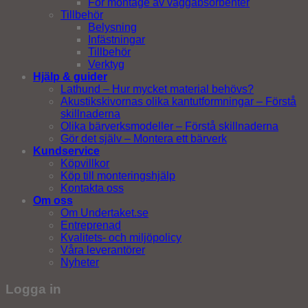
För montage av väggabsorbenter
Tillbehör
Belysning
Infästningar
Tillbehör
Verktyg
Hjälp & guider
Lathund – Hur mycket material behövs?
Akustikskivornas olika kantutformningar – Förstå
skillnaderna
Olika bärverksmodeller – Förstå skillnaderna
Gör det själv – Montera ett bärverk
Kundservice
Köpvillkor
Köp till monteringshjälp
Kontakta oss
Om oss
Om Undertaket.se
Entreprenad
Kvalitets- och miljöpolicy
Våra leverantörer
Nyheter
Logga in