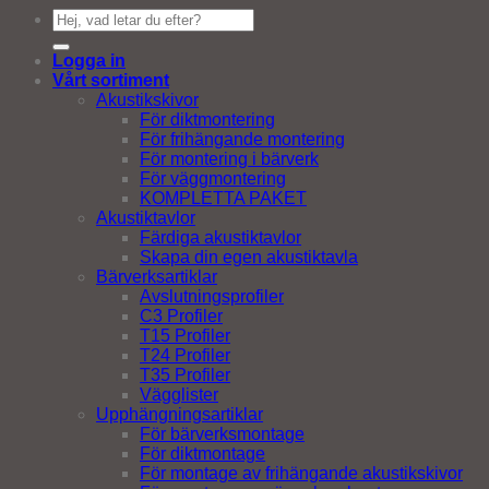
Sök
efter:
Logga in
Vårt sortiment
Akustikskivor
För diktmontering
För frihängande montering
För montering i bärverk
För väggmontering
KOMPLETTA PAKET
Akustiktavlor
Färdiga akustiktavlor
Skapa din egen akustiktavla
Bärverksartiklar
Avslutningsprofiler
C3 Profiler
T15 Profiler
T24 Profiler
T35 Profiler
Vägglister
Upphängningsartiklar
För bärverksmontage
För diktmontage
För montage av frihängande akustikskivor