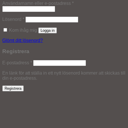
Obligatoriskt
Användarnamn eller e-postadress
*
Obligatoriskt
Lösenord
*
Kom ihåg mig
Logga in
Glömt ditt lösenord?
Registrera
Obligatoriskt
E-postadress
*
En länk för att ställa in ett nytt lösenord kommer att skickas till
din e-postadress.
Registrera