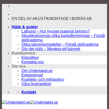
Skip
to
content
EN DEL AV AKUSTIKMONTAGE I BORÅS AB
Hjälp & guider
Lathund – Hur mycket material behövs?
Akustikskivornas olika kantutformningar – Förstå
skillnaderna
Olika bärverksmodeller – Förstå skillnaderna
Gör det själv – Montera ett bärverk
Kundservice
Köpvillkor
Kontakta oss
Om oss
Om Undertaket.se
Entreprenad
Kvalitets- och miljöpolicy
Våra leverantörer
Kontakt