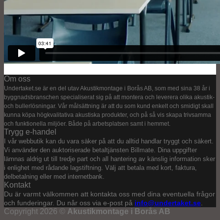
Om oss
Undertaket.se är en del utav Akustikmontage i Borås AB, som med sina 38 år i
byggnadsbranschen specialiserat sig på att montera och leverera olika akustik-
och bullerlösningar. Vår målsättning är att du som kund enkelt och smidigt skall
kunna köpa högkvalitativa akustiska produkter, och på så vis skapa trivsamma
och funktionella miljöer. Både på arbetsplatsen samt i hemmet.
Trygg e-handel
I vår webbutik kan du vara säker på att du alltid handlar tryggt och säkert.
Vi använder den auktoriserade betaltjänsten Billmate. Dina uppgifter
lämnas aldrig ut till tredje part och all hantering av känslig information sker
i enlighet med rådande lagstiftning. Välj att betala med kort, faktura,
delbetalning eller med internetbank.
Kontakt
Du är varmt välkommen att kontakta oss med dina eventuella frågor
och funderingar. Du når oss via e-post på
info@undertaket.se
.
Copyright 2026 ©
Akustikmontage i Borås AB