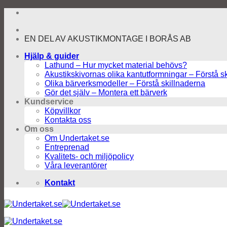
Skip
to
content
EN DEL AV AKUSTIKMONTAGE I BORÅS AB
Hjälp & guider
Lathund – Hur mycket material behövs?
Akustikskivornas olika kantutformningar – Förstå s
Olika bärverksmodeller – Förstå skillnaderna
Gör det själv – Montera ett bärverk
Kundservice
Köpvillkor
Kontakta oss
Om oss
Om Undertaket.se
Entreprenad
Kvalitets- och miljöpolicy
Våra leverantörer
Kontakt