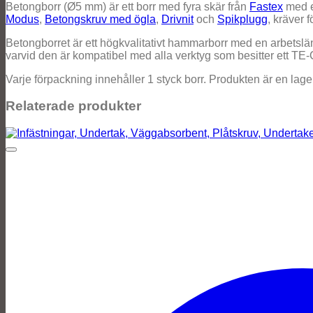
Betongborr (Ø5 mm) är ett borr med fyra skär från
Fastex
med e
Modus
,
Betongskruv med ögla
,
Drivnit
och
Spikplugg
, kräver 
Betongborret är ett högkvalitativt hammarborr med en arbetslä
varvid den är kompatibel med alla verktyg som besitter ett TE-C
Varje förpackning innehåller 1 styck borr. Produkten är en lag
Relaterade produkter