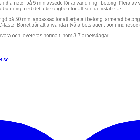
n diameter på 5 mm avsedd för användning i betong. Flera av vå
förborrning med detta betongborr för att kunna installeras.
ngd på 50 mm, anpassad för att arbeta i betong, armerad betong
-fäste. Borret går att använda i två arbetslägen; borrning respe
ervara och levereras normalt inom 3-7 arbetsdagar.