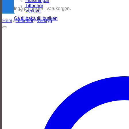
Infästningar
Tillbehör
Inga produkter i varukorgen.
Verktyg
Gå tillbaka till butiken
Hem
/
Tillbehör
/
Verktyg