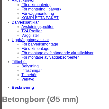
Akustikskivor
För diktmontering
För montering i bärverk
För väggmontering
KOMPLETTA PAKET
Bärverksartiklar
Avslutningsprofiler
T24 Profiler
Vägglister
Upphängningsartiklar
För bärverksmontage
För diktmontage
För montage av frihängande akustikskivor
För montage av väggabsorbenter
Tillbehör
Belysning
Infästningar
Tillbehör
Verktyg
Beskrivning
Betongborr (Ø5 mm)