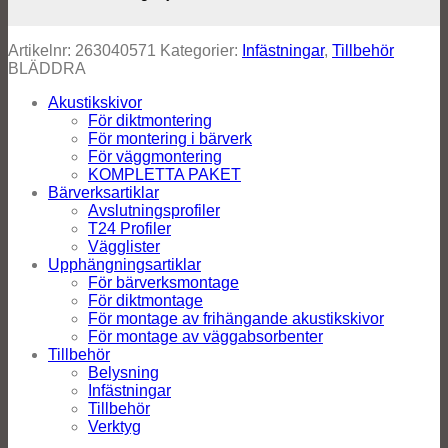
Artikelnr:
263040571
Kategorier:
Infästningar
,
Tillbehör
BLÄDDRA
Akustikskivor
För diktmontering
För montering i bärverk
För väggmontering
KOMPLETTA PAKET
Bärverksartiklar
Avslutningsprofiler
T24 Profiler
Vägglister
Upphängningsartiklar
För bärverksmontage
För diktmontage
För montage av frihängande akustikskivor
För montage av väggabsorbenter
Tillbehör
Belysning
Infästningar
Tillbehör
Verktyg