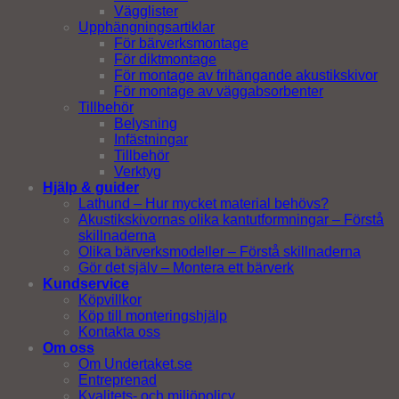
Vägglister
Upphängningsartiklar
För bärverksmontage
För diktmontage
För montage av frihängande akustikskivor
För montage av väggabsorbenter
Tillbehör
Belysning
Infästningar
Tillbehör
Verktyg
Hjälp & guider
Lathund – Hur mycket material behövs?
Akustikskivornas olika kantutformningar – Förstå
skillnaderna
Olika bärverksmodeller – Förstå skillnaderna
Gör det själv – Montera ett bärverk
Kundservice
Köpvillkor
Köp till monteringshjälp
Kontakta oss
Om oss
Om Undertaket.se
Entreprenad
Kvalitets- och miljöpolicy