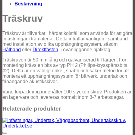
Beskrivning
Träskruv
Träskruv är tillverkat i härdat kolstål, som används för att göra
infästningar i trämaterial. Detta inträffar vanligen i samband
med installation av olika upphängningssystem, såsom
Hålband
eller
Direktfästen
, i ovanliggande bjälklag.
Träskruven är 50 mm lång och galvaniserad till färgen. För
montering krävs en bits av typ PH 2 (Philips-krysspårssbits
#2). Detta är en väldigt enkel, snabb och säker metod för att
montera ett upphängningssystem för bärverk, undertak och
frihängande akustikskivor.
Varje förpackning innehåller 100 stycken skruv. Produkten är
en lagervara och levereras normalt inom 3-7 arbetsdagar.
Relaterade produkter