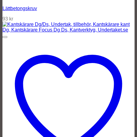
Lättbetongskruv
93
kr