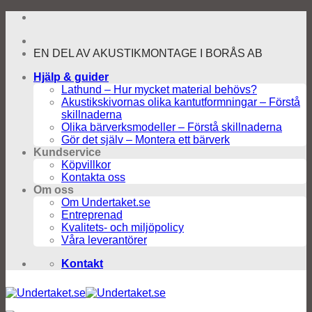
Skip
to
content
EN DEL AV AKUSTIKMONTAGE I BORÅS AB
Hjälp & guider
Lathund – Hur mycket material behövs?
Akustikskivornas olika kantutformningar – Förstå
skillnaderna
Olika bärverksmodeller – Förstå skillnaderna
Gör det själv – Montera ett bärverk
Kundservice
Köpvillkor
Kontakta oss
Om oss
Om Undertaket.se
Entreprenad
Kvalitets- och miljöpolicy
Våra leverantörer
Kontakt