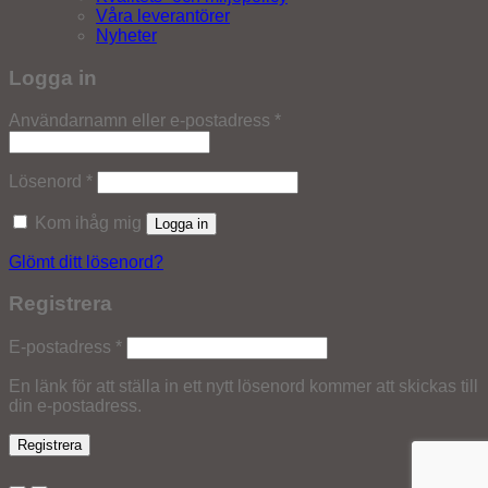
Våra leverantörer
Nyheter
Logga in
Obligatoriskt
Användarnamn eller e-postadress
*
Obligatoriskt
Lösenord
*
Kom ihåg mig
Logga in
Glömt ditt lösenord?
Registrera
Obligatoriskt
E-postadress
*
En länk för att ställa in ett nytt lösenord kommer att skickas till
din e-postadress.
Registrera