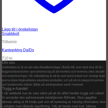
Lägg till i önskelistan
Snabbkoll
Tillbehör
Kantverktyg Dg/Ds
710
kr
Om oss
Undertaket.se är en del utav Akustikmontage i Borås AB, som med sina 38 år i
byggnadsbranschen specialiserat sig på att montera och leverera olika akustik-
och bullerlösningar. Vår målsättning är att du som kund enkelt och smidigt skall
kunna köpa högkvalitativa akustiska produkter, och på så vis skapa trivsamma
och funktionella miljöer. Både på arbetsplatsen samt i hemmet.
Trygg e-handel
I vår webbutik kan du vara säker på att du alltid handlar tryggt och säkert.
Vi använder den auktoriserade betaltjänsten Billmate. Dina uppgifter
lämnas aldrig ut till tredje part och all hantering av känslig information sker
i enlighet med rådande lagstiftning. Välj att betala med kort, faktura,