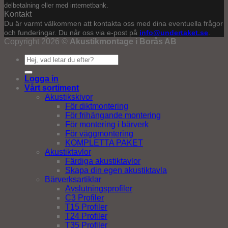
delbetalning eller med internetbank.
Kontakt
Du är varmt välkommen att kontakta oss med dina eventuella frågor
och funderingar. Du når oss via e-post på
info@undertaket.se
.
Copyright 2026 ©
Akustikmontage i Borås AB
Sök
efter:
Logga in
Vårt sortiment
Akustikskivor
För diktmontering
För frihängande montering
För montering i bärverk
För väggmontering
KOMPLETTA PAKET
Akustiktavlor
Färdiga akustiktavlor
Skapa din egen akustiktavla
Bärverksartiklar
Avslutningsprofiler
C3 Profiler
T15 Profiler
T24 Profiler
T35 Profiler