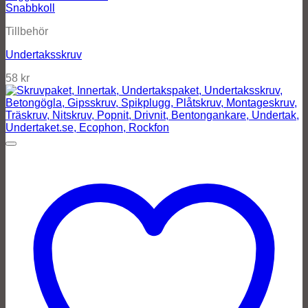
Snabbkoll
Tillbehör
Undertaksskruv
58
kr