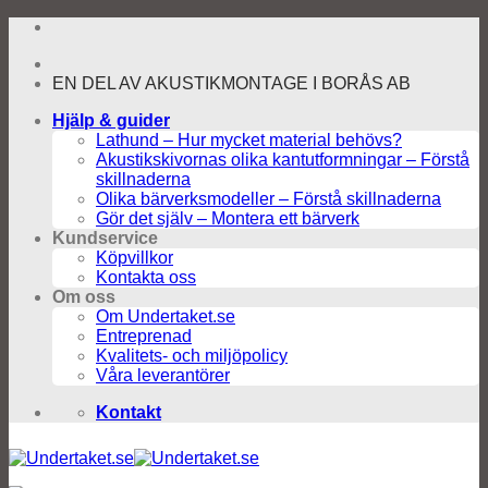
Skip
to
content
EN DEL AV AKUSTIKMONTAGE I BORÅS AB
Hjälp & guider
Lathund – Hur mycket material behövs?
Akustikskivornas olika kantutformningar – Förstå
skillnaderna
Olika bärverksmodeller – Förstå skillnaderna
Gör det själv – Montera ett bärverk
Kundservice
Köpvillkor
Kontakta oss
Om oss
Om Undertaket.se
Entreprenad
Kvalitets- och miljöpolicy
Våra leverantörer
Kontakt