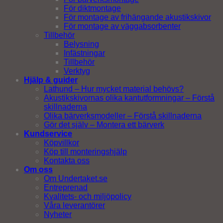
För diktmontage
För montage av frihängande akustikskivor
För montage av väggabsorbenter
Tillbehör
Belysning
Infästningar
Tillbehör
Verktyg
Hjälp & guider
Lathund – Hur mycket material behövs?
Akustikskivornas olika kantutformningar – Förstå
skillnaderna
Olika bärverksmodeller – Förstå skillnaderna
Gör det själv – Montera ett bärverk
Kundservice
Köpvillkor
Köp till monteringshjälp
Kontakta oss
Om oss
Om Undertaket.se
Entreprenad
Kvalitets- och miljöpolicy
Våra leverantörer
Nyheter