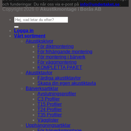
och funderingar. Du når oss via e-post på
info@undertaket.se
.
Copyright 2026 ©
Akustikmontage i Borås AB
Sök
efter:
Logga in
Vårt sortiment
Akustikskivor
För diktmontering
För frihängande montering
För montering i bärverk
För väggmontering
KOMPLETTA PAKET
Akustiktavlor
Färdiga akustiktavlor
Skapa din egen akustiktavla
Bärverksartiklar
Avslutningsprofiler
C3 Profiler
T15 Profiler
T24 Profiler
T35 Profiler
Vägglister
Upphängningsartiklar
För bärverksmontage