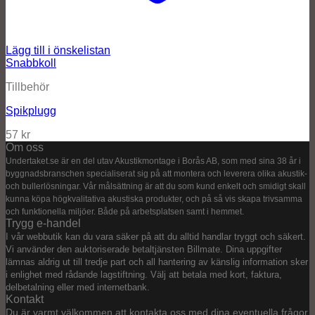
Lägg till i önskelistan
Snabbkoll
Tillbehör
Spikplugg
57
kr
Om oss
Undertaket.se är en del utav Akustikmontage i Borås AB, som med sina 38 år i
byggnadsbranschen specialiserat sig på att montera och leverera olika akustik-
och bullerlösningar. Vår målsättning är att du som kund enkelt och smidigt skall
kunna köpa högkvalitativa akustiska produkter, och på så vis skapa trivsamma
och funktionella miljöer. Både på arbetsplatsen samt i hemmet.
Trygg e-handel
I vår webbutik kan du vara säker på att du alltid handlar tryggt och säkert.
Vi använder den auktoriserade betaltjänsten Billmate. Dina uppgifter
lämnas aldrig ut till tredje part och all hantering av känslig information sker
i enlighet med rådande lagstiftning. Välj att betala med kort, faktura,
delbetalning eller med internetbank.
Kontakt
Du är varmt välkommen att kontakta oss med dina eventuella frågor