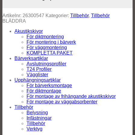
Artikelnr:
26300547
Kategorier:
Tillbehör
,
Tillbehör
BLÄDDRA
Akustikskivor
För diktmontering
För montering i bärverk
För väggmontering
KOMPLETTA PAKET
Bärverksartiklar
Avslutningsprofiler
T24 Profiler
Vägglister
Upphängningsartiklar
För bärverksmontage
För diktmontage
För montage av frihängande akustikskivor
För montage av väggabsorbenter
Tillbehör
Belysning
Infästningar
Tillbehör
Verktyg