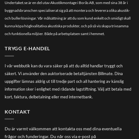
Undertaket.se är en del utav Akustikmontage i Borås AB, som med sina 38 år i
byggnadsbranschen specialiserat sig på att montera och leverera olika akustik-
och bullerlösningar. Vår målsättning är att du som kund enkelt och smidigt skall
kunna köpa högkvalitativa akustiska produkter, och på så vis skapa trivsamma
och funktionella miljöer. Både på arbetsplatsen samt i hemmet.
TRYGG E-HANDEL
I vår webbutik kan du vara säker på att du alltid handlar tryggt och
säkert. Vi använder den auktoriserade betaltjänsten Billmate. Dina
uppgifter lämnas aldrig ut till tredje part och all hantering av känslig
information sker i enlighet med rådande lagstiftning. Välj att betala med
kort, faktura, delbetalning eller med internetbank.
KONTAKT
Du är varmt välkommen att kontakta oss med dina eventuella
frågor och funderingar. Du når oss via e-post på