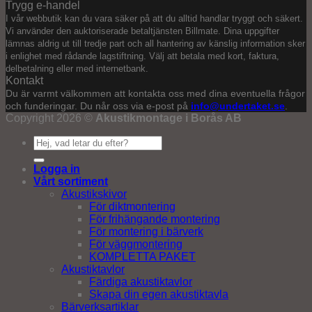
Trygg e-handel
I vår webbutik kan du vara säker på att du alltid handlar tryggt och säkert.
Vi använder den auktoriserade betaltjänsten Billmate. Dina uppgifter
lämnas aldrig ut till tredje part och all hantering av känslig information sker
i enlighet med rådande lagstiftning. Välj att betala med kort, faktura,
delbetalning eller med internetbank.
Kontakt
Du är varmt välkommen att kontakta oss med dina eventuella frågor
och funderingar. Du når oss via e-post på
info@undertaket.se
.
Copyright 2026 ©
Akustikmontage i Borås AB
Sök
efter:
Logga in
Vårt sortiment
Akustikskivor
För diktmontering
För frihängande montering
För montering i bärverk
För väggmontering
KOMPLETTA PAKET
Akustiktavlor
Färdiga akustiktavlor
Skapa din egen akustiktavla
Bärverksartiklar