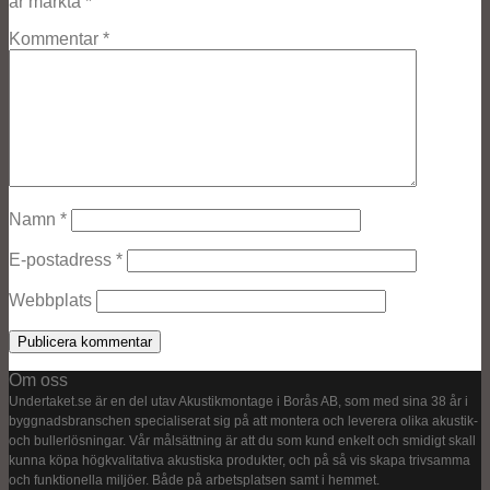
är märkta
*
Kommentar
*
Namn
*
E-postadress
*
Webbplats
Om oss
Undertaket.se är en del utav Akustikmontage i Borås AB, som med sina 38 år i
byggnadsbranschen specialiserat sig på att montera och leverera olika akustik-
och bullerlösningar. Vår målsättning är att du som kund enkelt och smidigt skall
kunna köpa högkvalitativa akustiska produkter, och på så vis skapa trivsamma
och funktionella miljöer. Både på arbetsplatsen samt i hemmet.