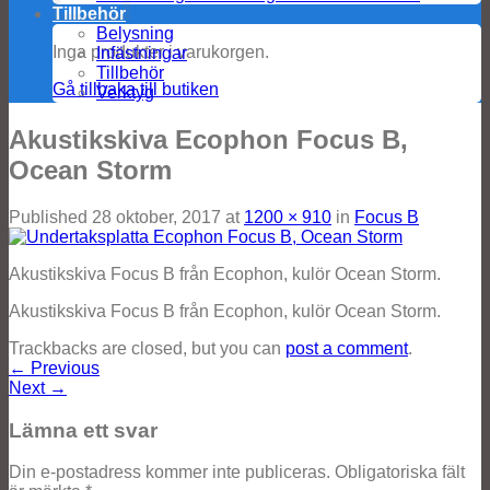
Tillbehör
Belysning
Inga produkter i varukorgen.
Infästningar
Tillbehör
Gå tillbaka till butiken
Verktyg
Akustikskiva Ecophon Focus B,
Ocean Storm
Published
28 oktober, 2017
at
1200 × 910
in
Focus B
Akustikskiva Focus B från Ecophon, kulör Ocean Storm.
Akustikskiva Focus B från Ecophon, kulör Ocean Storm.
Trackbacks are closed, but you can
post a comment
.
←
Previous
Next
→
Lämna ett svar
Din e-postadress kommer inte publiceras.
Obligatoriska fält