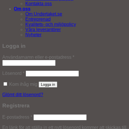
Kontakta oss
Om oss
Om Undertaket.se
Entreprenad
Kvalitets- och miljöpolicy
Våra leverantörer
Nyheter
Logga in
Obligatoriskt
Användarnamn eller e-postadress
*
Obligatoriskt
Lösenord
*
Kom ihåg mig
Logga in
Glömt ditt lösenord?
Registrera
Obligatoriskt
E-postadress
*
En länk för att ställa in ett nytt lösenord kommer att skickas till