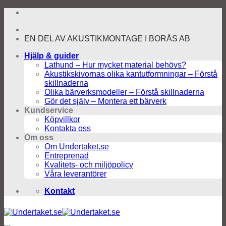
Skip
to
content
EN DEL AV AKUSTIKMONTAGE I BORÅS AB
Hjälp & guider
Lathund – Hur mycket material behövs?
Akustikskivornas olika kantutformningar – Förstå
skillnaderna
Olika bärverksmodeller – Förstå skillnaderna
Gör det själv – Montera ett bärverk
Kundservice
Köpvillkor
Kontakta oss
Om oss
Om Undertaket.se
Entreprenad
Kvalitets- och miljöpolicy
Våra leverantörer
Kontakt