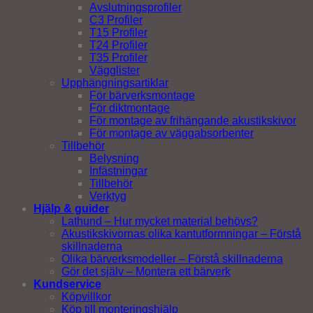
Avslutningsprofiler
C3 Profiler
T15 Profiler
T24 Profiler
T35 Profiler
Vägglister
Upphängningsartiklar
För bärverksmontage
För diktmontage
För montage av frihängande akustikskivor
För montage av väggabsorbenter
Tillbehör
Belysning
Infästningar
Tillbehör
Verktyg
Hjälp & guider
Lathund – Hur mycket material behövs?
Akustikskivornas olika kantutformningar – Förstå
skillnaderna
Olika bärverksmodeller – Förstå skillnaderna
Gör det själv – Montera ett bärverk
Kundservice
Köpvillkor
Köp till monteringshjälp