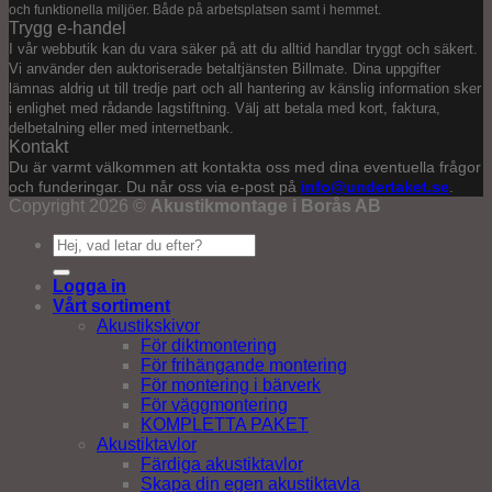
och funktionella miljöer. Både på arbetsplatsen samt i hemmet.
Trygg e-handel
I vår webbutik kan du vara säker på att du alltid handlar tryggt och säkert.
Vi använder den auktoriserade betaltjänsten Billmate. Dina uppgifter
lämnas aldrig ut till tredje part och all hantering av känslig information sker
i enlighet med rådande lagstiftning. Välj att betala med kort, faktura,
delbetalning eller med internetbank.
Kontakt
Du är varmt välkommen att kontakta oss med dina eventuella frågor
och funderingar. Du når oss via e-post på
info@undertaket.se
.
Copyright 2026 ©
Akustikmontage i Borås AB
Sök
efter:
Logga in
Vårt sortiment
Akustikskivor
För diktmontering
För frihängande montering
För montering i bärverk
För väggmontering
KOMPLETTA PAKET
Akustiktavlor
Färdiga akustiktavlor
Skapa din egen akustiktavla