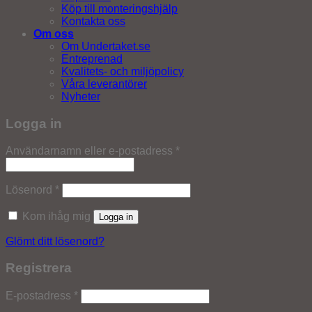
Köp till monteringshjälp
Kontakta oss
Om oss
Om Undertaket.se
Entreprenad
Kvalitets- och miljöpolicy
Våra leverantörer
Nyheter
Logga in
Obligatoriskt
Användarnamn eller e-postadress
*
Obligatoriskt
Lösenord
*
Kom ihåg mig
Logga in
Glömt ditt lösenord?
Registrera
Obligatoriskt
E-postadress
*