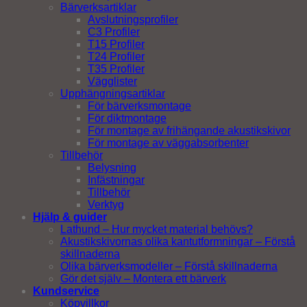
Bärverksartiklar
Avslutningsprofiler
C3 Profiler
T15 Profiler
T24 Profiler
T35 Profiler
Vägglister
Upphängningsartiklar
För bärverksmontage
För diktmontage
För montage av frihängande akustikskivor
För montage av väggabsorbenter
Tillbehör
Belysning
Infästningar
Tillbehör
Verktyg
Hjälp & guider
Lathund – Hur mycket material behövs?
Akustikskivornas olika kantutformningar – Förstå
skillnaderna
Olika bärverksmodeller – Förstå skillnaderna
Gör det själv – Montera ett bärverk
Kundservice
Köpvillkor