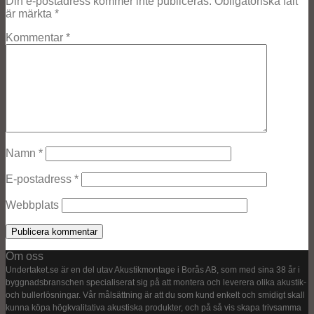
Din e-postadress kommer inte publiceras.
Obligatoriska fält
är märkta
*
Kommentar
*
Namn
*
E-postadress
*
Webbplats
Om oss
Undertaket.se är en del utav Akustikmontage i Borås AB, som med sina 38 år i
byggnadsbranschen specialiserat sig på att montera och leverera olika akustik-
och bullerlösningar. Vår målsättning är att du som kund enkelt och smidigt skall
kunna köpa högkvalitativa akustiska produkter, och på så vis skapa trivsamma