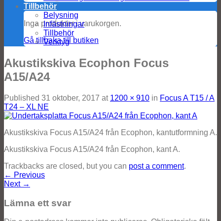
Tillbehör
Belysning
Inga produkter i varukorgen.
Infästningar
Tillbehör
Gå tillbaka till butiken
Verktyg
Akustikskiva Ecophon Focus
A15/A24
Published
31 oktober, 2017
at
1200 × 910
in
Focus A T15 / A
T24 – XL NE
Akustikskiva Focus A15/A24 från Ecophon, kantutformning A.
Akustikskiva Focus A15/A24 från Ecophon, kant A.
Trackbacks are closed, but you can
post a comment
.
←
Previous
Next
→
Lämna ett svar