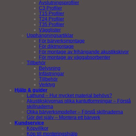
Avslutningsprofiler
C3 Profiler
T15 Profiler
T24 Profiler
T35 Profiler
Vägglister
Upphängningsartiklar
För bärverksmontage
För diktmontage
För montage av frihängande akustikskivor
För montage av väggabsorbenter
Tillbehör
Belysning
Infästningar
Tillbehör
Verktyg
Hjälp & guider
Lathund – Hur mycket material behövs?
Akustikskivornas olika kantutformningar – Förstå
skillnaderna
Olika bärverksmodeller – Förstå skillnaderna
Gör det själv – Montera ett bärverk
Kundservice
Köpvillkor
Köp till monteringshjälp