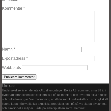
Kommentar
*
Namn
*
E-postadress
*
Webbplats
Om oss
Undertaket.se är en del utav Akustikmontage i Borås AB, som med sina 38 år i
byggnadsbranschen specialiserat sig på att montera och leverera olika akustik-
och bullerlösningar. Vår målsättning är att du som kund enkelt och smidigt skall
kunna köpa högkvalitativa akustiska produkter, och på så vis skapa trivsamma
och funktionella miljöer. Både på arbetsplatsen samt i hemmet.