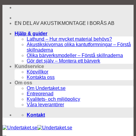
Skip
to
content
EN DEL AV AKUSTIKMONTAGE I BORÅS AB
Hjälp & guider
Lathund – Hur mycket material behövs?
Akustikskivornas olika kantutformningar – Förstå
skillnaderna
Olika bärverksmodeller – Förstå skillnaderna
Gör det själv – Montera ett bärverk
Kundservice
Köpvillkor
Kontakta oss
Om oss
Om Undertaket.se
Entreprenad
Kvalitets- och miljöpolicy
Våra leverantörer
Kontakt