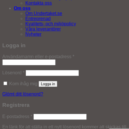
Kontakta oss
Om oss
Om Undertaket.se
Entreprenad
Kvalitets- och miljöpolicy
Våra leverantörer
Nyheter
Logga in
Obligatoriskt
Användarnamn eller e-postadress
*
Obligatoriskt
Lösenord
*
Kom ihåg mig
Logga in
Glömt ditt lösenord?
Registrera
Obligatoriskt
E-postadress
*
En länk för att ställa in ett nytt lösenord kommer att skickas till