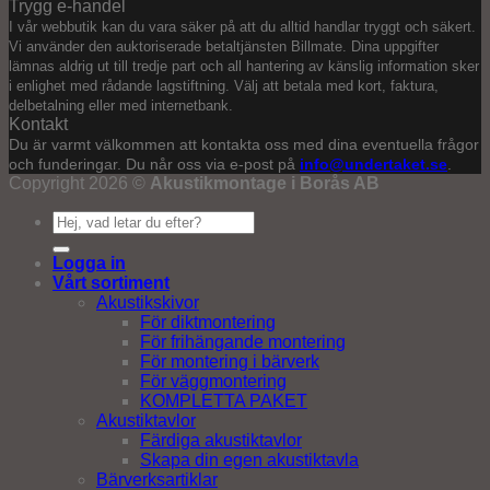
Trygg e-handel
I vår webbutik kan du vara säker på att du alltid handlar tryggt och säkert.
Vi använder den auktoriserade betaltjänsten Billmate. Dina uppgifter
lämnas aldrig ut till tredje part och all hantering av känslig information sker
i enlighet med rådande lagstiftning. Välj att betala med kort, faktura,
delbetalning eller med internetbank.
Kontakt
Du är varmt välkommen att kontakta oss med dina eventuella frågor
och funderingar. Du når oss via e-post på
info@undertaket.se
.
Copyright 2026 ©
Akustikmontage i Borås AB
Sök
efter:
Logga in
Vårt sortiment
Akustikskivor
För diktmontering
För frihängande montering
För montering i bärverk
För väggmontering
KOMPLETTA PAKET
Akustiktavlor
Färdiga akustiktavlor
Skapa din egen akustiktavla
Bärverksartiklar