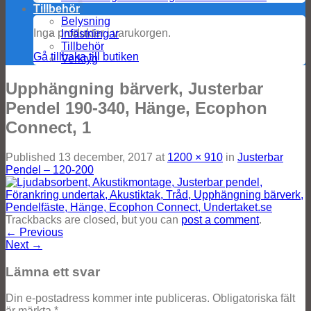
Tillbehör
Belysning
Inga produkter i varukorgen.
Infästningar
Tillbehör
Gå tillbaka till butiken
Verktyg
Upphängning bärverk, Justerbar
Pendel 190-340, Hänge, Ecophon
Connect, 1
Published
13 december, 2017
at
1200 × 910
in
Justerbar
Pendel – 120-200
Trackbacks are closed, but you can
post a comment
.
←
Previous
Next
→
Lämna ett svar
Din e-postadress kommer inte publiceras.
Obligatoriska fält
är märkta
*