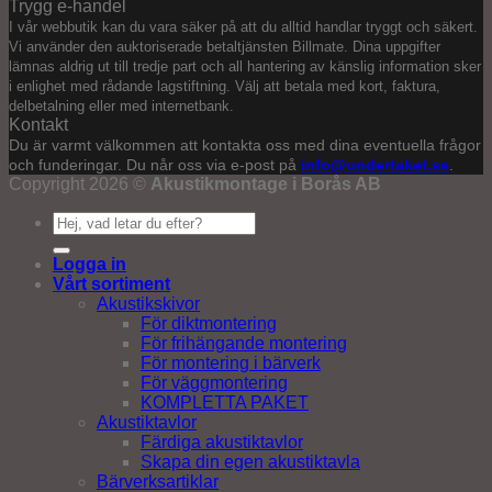
Trygg e-handel
I vår webbutik kan du vara säker på att du alltid handlar tryggt och säkert.
Vi använder den auktoriserade betaltjänsten Billmate. Dina uppgifter
lämnas aldrig ut till tredje part och all hantering av känslig information sker
i enlighet med rådande lagstiftning. Välj att betala med kort, faktura,
delbetalning eller med internetbank.
Kontakt
Du är varmt välkommen att kontakta oss med dina eventuella frågor
och funderingar. Du når oss via e-post på
info@undertaket.se
.
Copyright 2026 ©
Akustikmontage i Borås AB
Sök
efter:
Logga in
Vårt sortiment
Akustikskivor
För diktmontering
För frihängande montering
För montering i bärverk
För väggmontering
KOMPLETTA PAKET
Akustiktavlor
Färdiga akustiktavlor
Skapa din egen akustiktavla
Bärverksartiklar