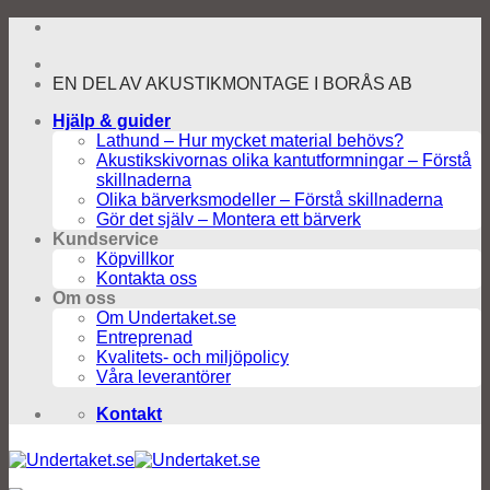
Skip
to
content
EN DEL AV AKUSTIKMONTAGE I BORÅS AB
Hjälp & guider
Lathund – Hur mycket material behövs?
Akustikskivornas olika kantutformningar – Förstå
skillnaderna
Olika bärverksmodeller – Förstå skillnaderna
Gör det själv – Montera ett bärverk
Kundservice
Köpvillkor
Kontakta oss
Om oss
Om Undertaket.se
Entreprenad
Kvalitets- och miljöpolicy
Våra leverantörer
Kontakt