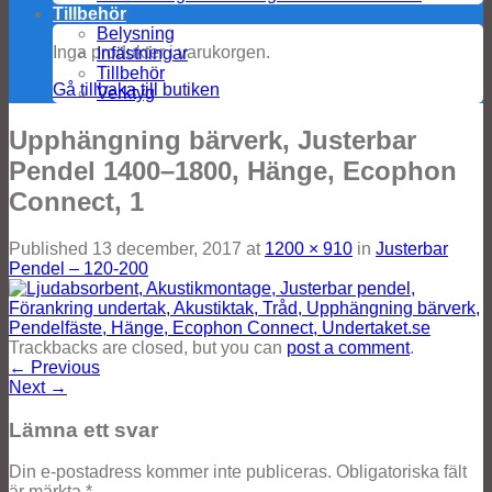
Tillbehör
Belysning
Inga produkter i varukorgen.
Infästningar
Tillbehör
Gå tillbaka till butiken
Verktyg
Upphängning bärverk, Justerbar
Pendel 1400–1800, Hänge, Ecophon
Connect, 1
Published
13 december, 2017
at
1200 × 910
in
Justerbar
Pendel – 120-200
Trackbacks are closed, but you can
post a comment
.
←
Previous
Next
→
Lämna ett svar
Din e-postadress kommer inte publiceras.
Obligatoriska fält
är märkta
*