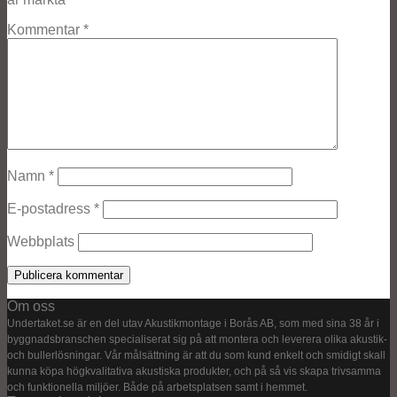
Kommentar
*
Namn
*
E-postadress
*
Webbplats
Om oss
Undertaket.se är en del utav Akustikmontage i Borås AB, som med sina 38 år i
byggnadsbranschen specialiserat sig på att montera och leverera olika akustik-
och bullerlösningar. Vår målsättning är att du som kund enkelt och smidigt skall
kunna köpa högkvalitativa akustiska produkter, och på så vis skapa trivsamma
och funktionella miljöer. Både på arbetsplatsen samt i hemmet.