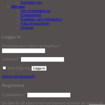
Kontakta oss
Om oss
Om Undertaket.se
Entreprenad
Kvalitets- och miljöpolicy
Våra leverantörer
Nyheter
Logga in
Obligatoriskt
Användarnamn eller e-postadress
*
Obligatoriskt
Lösenord
*
Kom ihåg mig
Logga in
Glömt ditt lösenord?
Registrera
Obligatoriskt
E-postadress
*
En länk för att ställa in ett nytt lösenord kommer att skickas till