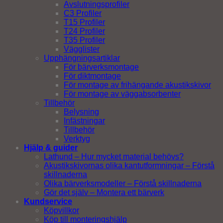
Avslutningsprofiler
C3 Profiler
T15 Profiler
T24 Profiler
T35 Profiler
Vägglister
Upphängningsartiklar
För bärverksmontage
För diktmontage
För montage av frihängande akustikskivor
För montage av väggabsorbenter
Tillbehör
Belysning
Infästningar
Tillbehör
Verktyg
Hjälp & guider
Lathund – Hur mycket material behövs?
Akustikskivornas olika kantutformningar – Förstå
skillnaderna
Olika bärverksmodeller – Förstå skillnaderna
Gör det själv – Montera ett bärverk
Kundservice
Köpvillkor
Köp till monteringshjälp