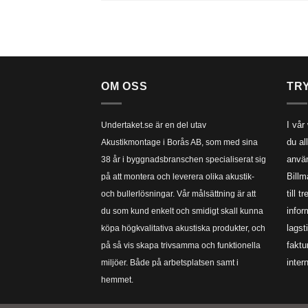
OM OSS
TR
I vår
Undertaket.se är en del utav
du al
Akustikmontage i Borås AB, som med sina
använ
38 år i byggnadsbranschen specialiserat sig
Billm
på att montera och leverera olika akustik-
till 
och bullerlösningar. Vår målsättning är att
infor
du som kund enkelt och smidigt skall kunna
lagst
köpa högkvalitativa akustiska produkter, och
faktu
på så vis skapa trivsamma och funktionella
inter
miljöer. Både på arbetsplatsen samt i
hemmet.