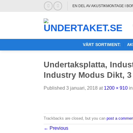
Skip
EN DEL AV AKUSTIKMONTAGE I BO
to
content
AK
VÅRT SORTIMENT:
Undertaksplatta, Indu
Industry Modus Dikt, 3
Published
3 januari, 2018
at
1200 × 910
i
Trackbacks are closed, but you can
post a commen
←
Previous