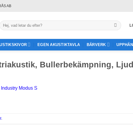
RÅS AB
Sök
L
efter:
USTIKSKIVOR
EGEN AKUSTIKTAVLA
BÄRVERK
UPPHÄN
striakustik, Bullerbekämpning, L
n
Industry Modus S
t
.