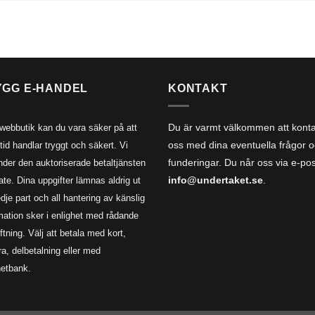
YGG E-HANDEL
KONTAKT
 webbutik kan du vara säker på att
Du är varmt välkommen att kont
ltid handlar tryggt och säkert. Vi
oss med dina eventuella frågor 
der den auktoriserade betaltjänsten
funderingar. Du når oss via e-po
ate. Dina uppgifter lämnas aldrig ut
info@undertaket.se
.
tredje part och all hantering av känslig
mation sker i enlighet med rådande
iftning. Välj att betala med kort,
ra, delbetalning eller med
netbank.