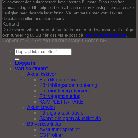
Vi använder den auktoriserade betaltjänsten Billmate. Dina uppgifter
lämnas aldrig ut till tredje part och all hantering av känslig information sker
i enlighet med rådande lagstiftning. Välj att betala med kort, faktura,
delbetalning eller med internetbank.
Kontakt
Du är varmt välkommen att kontakta oss med dina eventuella frågor
och funderingar. Du når oss via e-post på
info@undertaket.se
.
Copyright 2026 ©
Akustikmontage i Borås AB
Sök
efter:
Logga in
Vårt sortiment
Akustikskivor
För diktmontering
För frihängande montering
För montering i bärverk
För väggmontering
KOMPLETTA PAKET
Akustiktavlor
Färdiga akustiktavlor
Skapa din egen akustiktavla
Bärverksartiklar
Avslutningsprofiler
C3 Profiler