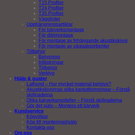
T15 Profiler
T24 Profiler
T35 Profiler
Vägglister
Upphängningsartiklar
För bärverksmontage
För diktmontage
För montage av frihängande akustikskivor
För montage av väggabsorbenter
Tillbehör
Belysning
Infästningar
Tillbehör
Verktyg
Hjälp & guider
Lathund – Hur mycket material behövs?
Akustikskivornas olika kantutformningar – Förstå
skillnaderna
Olika bärverksmodeller – Förstå skillnaderna
Gör det själv – Montera ett bärverk
Kundservice
Köpvillkor
Köp till monteringshjälp
Kontakta oss
Om oss