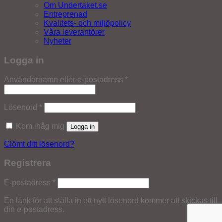
Om Undertaket.se
Entreprenad
Kvalitets- och miljöpolicy
Våra leverantörer
Nyheter
Logga in
Obligatoriskt
Användarnamn eller e-postadress
*
Obligatoriskt
Lösenord
*
Kom ihåg mig
Logga in
Glömt ditt lösenord?
Registrera
Obligatoriskt
E-postadress
*
En länk för att ställa in ett nytt lösenord kommer att skickas till
din e-postadress.