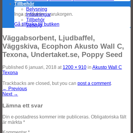
Tillbehör
Belysning
Inga produkter i varukorgen.
Infästningar
Tillbehör
Gå tillbaka till butiken
Verktyg
Väggabsorbent, Ljudbaffel,
Väggskiva, Ecophon Akusto Wall C,
Texona, Undertaket.se, Poppy Seed
Published
6 januari, 2018
at
1200 × 910
in
Akusto Wall C
Texona
Trackbacks are closed, but you can
post a comment
.
←
Previous
Next
→
Lämna ett svar
Din e-postadress kommer inte publiceras.
Obligatoriska fält
är märkta
*
Kommentar
*