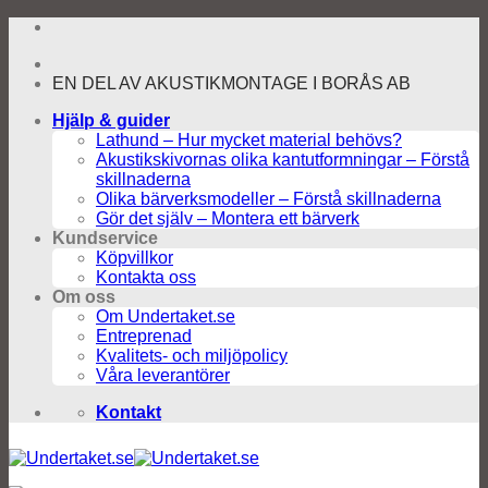
Skip
to
content
EN DEL AV AKUSTIKMONTAGE I BORÅS AB
Hjälp & guider
Lathund – Hur mycket material behövs?
Akustikskivornas olika kantutformningar – Förstå
skillnaderna
Olika bärverksmodeller – Förstå skillnaderna
Gör det själv – Montera ett bärverk
Kundservice
Köpvillkor
Kontakta oss
Om oss
Om Undertaket.se
Entreprenad
Kvalitets- och miljöpolicy
Våra leverantörer
Kontakt