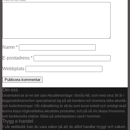
Namn
*
E-postadress
*
Webbplats
Om oss
Undertaket.se är en del utav Akustikmontage i Borås AB, som med sina 38 år i
byggnadsbranschen specialiserat sig på att montera och leverera olika akustik-
och bullerlösningar. Vår målsättning är att du som kund enkelt och smidigt skall
kunna köpa högkvalitativa akustiska produkter, och på så vis skapa trivsamma
och funktionella miljöer. Både på arbetsplatsen samt i hemmet.
Trygg e-handel
I vår webbutik kan du vara säker på att du alltid handlar tryggt och säkert.