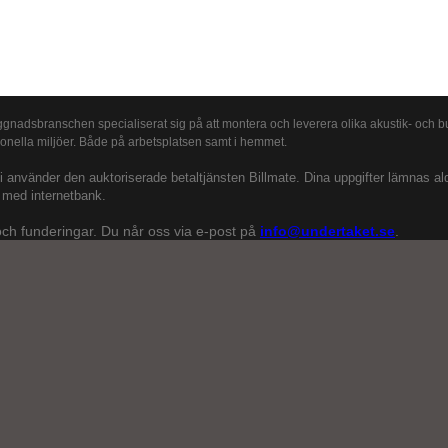
gnadsbranschen specialiserat sig på att montera och leverera olika akustik- och bu
ionella miljöer. Både på arbetsplatsen samt i hemmet.
 använder den auktoriserade betaltjänsten Billmate. Dina uppgifter lämnas aldrig
r med internetbank.
ch funderingar. Du når oss via e-post på
info@undertaket.se
.