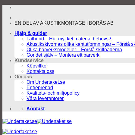
Skip
to
content
EN DEL AV AKUSTIKMONTAGE I BORÅS AB
Hjälp & guider
Lathund – Hur mycket material behövs?
Akustikskivornas olika kantutformningar – Förstå s
Olika bärverksmodeller – Förstå skillnaderna
Gör det själv – Montera ett bärverk
Kundservice
Köpvillkor
Kontakta oss
Om oss
Om Undertaket.se
Entreprenad
Kvalitets- och miljöpolicy
Våra leverantörer
Kontakt