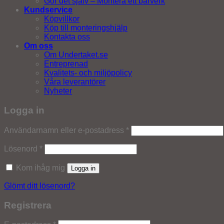
Gör det själv – Montera ett bärverk
Kundservice
Köpvillkor
Köp till monteringshjälp
Kontakta oss
Om oss
Om Undertaket.se
Entreprenad
Kvalitets- och miljöpolicy
Våra leverantörer
Nyheter
Logga in
Obligatoriskt
Användarnamn eller e-postadress
*
Obligatoriskt
Lösenord
*
Kom ihåg mig
Logga in
Glömt ditt lösenord?
Registrera
Obligatoriskt