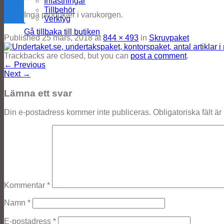
Infästningar
Tillbehör
Inga produkter i varukorgen.
Verktyg
Gå tillbaka till butiken
Published
25 mars, 2018
at
844 × 493
in
Skruvpaket
Trackbacks are closed, but you can
post a comment
.
←
Previous
Next
→
Lämna ett svar
Din e-postadress kommer inte publiceras.
Obligatoriska fält ä
Kommentar
*
Namn
*
E-postadress
*