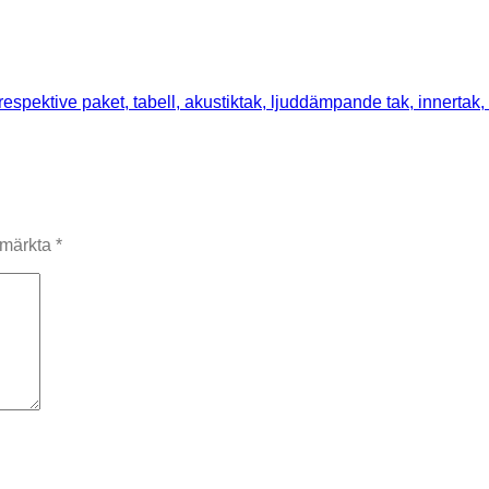
r märkta
*