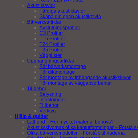
Akustiktavlor
Färdiga akustiktavlor
Skapa din egen akustiktavla
Bärverksartiklar
Avslutningsprofiler
C3 Profiler
T15 Profiler
T24 Profiler
T35 Profiler
Vägglister
Upphängningsartiklar
För bärverksmontage
För diktmontage
För montage av frihängande akustikskivor
För montage av väggabsorbenter
Tillbehör
Belysning
Infästningar
Tillbehör
Verktyg
Hjälp & guider
Lathund – Hur mycket material behövs?
Akustikskivornas olika kantutformningar – Förstå s
Olika bärverksmodeller – Förstå skillnaderna