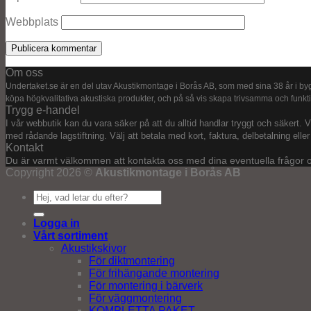
Webbplats
Om oss
Undertaket.se är en del utav Akustikmontage i Borås AB, som med sina 38 år i byg
köpa högkvalitativa akustiska produkter, och på så vis skapa trivsamma och funkt
Trygg e-handel
I vår webbutik kan du vara säker på att du alltid handlar tryggt och säkert. Vi
med rådande lagstiftning. Välj att betala med kort, faktura, delbetalning elle
Kontakt
Du är varmt välkommen att kontakta oss med dina eventuella frågor o
Copyright 2026 ©
Akustikmontage i Borås AB
Sök
efter:
Logga in
Vårt sortiment
Akustikskivor
För diktmontering
För frihängande montering
För montering i bärverk
För väggmontering
KOMPLETTA PAKET