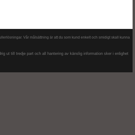
llerlösningar. Vår målsättning är att du som kund enkelt och smidigt skall kunna
 ut till tredje part och all hantering av känslig information sker i enlighet