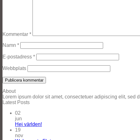
Kommentar
*
Namn
*
E-postadress
*
Webbplats
About
Lorem ipsum dolor sit amet, consectetuer adipiscing elit, se
Latest Posts
02
jun
Hej världen!
19
nov