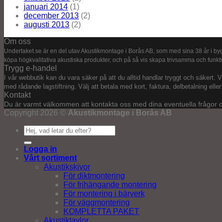
januari 2014
(1)
december 2013
(2)
augusti 2013
(2)
Om oss
Undertaket.se är en del utav Akustikmontage i Borås AB, som med sina 38 år i byg
köpa högkvalitativa akustiska produkter, och på så vis skapa trivsamma och funkt
Trygg e-handel
I vår webbutik kan du vara säker på att du alltid handlar tryggt och säkert. Vi
med rådande lagstiftning. Välj att betala med kort, faktura, delbetalning elle
Kontakt
Du är varmt välkommen att kontakta oss med dina eventuella frågor o
Copyright 2026 ©
Akustikmontage i Borås AB
Sök
efter:
Logga in
Vårt sortiment
Akustikskivor
För diktmontering
För frihängande montering
För montering i bärverk
För väggmontering
KOMPLETTA PAKET
Akustiktavlor