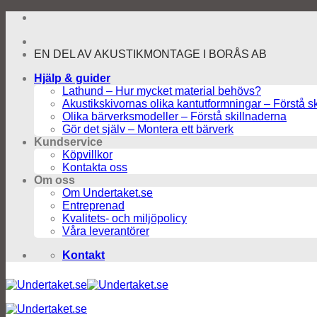
Skip
to
content
EN DEL AV AKUSTIKMONTAGE I BORÅS AB
Hjälp & guider
Lathund – Hur mycket material behövs?
Akustikskivornas olika kantutformningar – Förstå s
Olika bärverksmodeller – Förstå skillnaderna
Gör det själv – Montera ett bärverk
Kundservice
Köpvillkor
Kontakta oss
Om oss
Om Undertaket.se
Entreprenad
Kvalitets- och miljöpolicy
Våra leverantörer
Kontakt