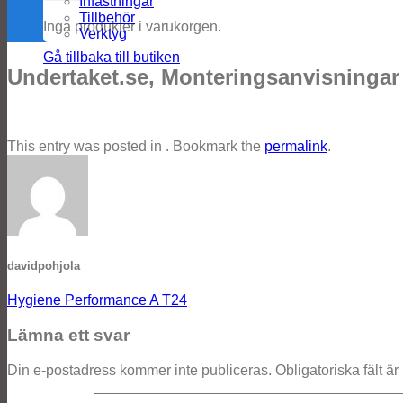
Infästningar
Tillbehör
Inga produkter i varukorgen.
Verktyg
Gå tillbaka till butiken
Undertaket.se, Monteringsanvisninga
This entry was posted in . Bookmark the
permalink
.
davidpohjola
Hygiene Performance A T24
Lämna ett svar
Din e-postadress kommer inte publiceras.
Obligatoriska fält ä