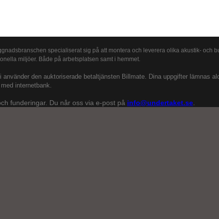
gnadsbranschen specialiserat sig på att montera och leverera olika akustik- och bu
ionella miljöer. Både på arbetsplatsen samt i hemmet.
 använder den auktoriserade betaltjänsten Billmate. Dina uppgifter lämnas aldrig
r med internetbank.
ch funderingar. Du når oss via e-post på
info@undertaket.se
.