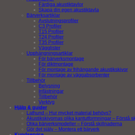
Färdiga akustiktavlor
Skapa din egen akustiktavla
Bärverksartiklar
Avslutningsprofiler
C3 Profiler
T15 Profiler
T24 Profiler
T35 Profiler
Vägglister
Upphängningsartiklar
För bärverksmontage
För diktmontage
För montage av frihängande akustikskivor
För montage av väggabsorbenter
Tillbehör
Belysning
Infästningar
Tillbehör
Verktyg
Hjälp & guider
Lathund – Hur mycket material behövs?
Akustikskivornas olika kantutformningar – Förstå s
Olika bärverksmodeller – Förstå skillnaderna
Gör det själv – Montera ett bärverk
Kundservice