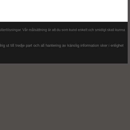
llerlösningar. Vår målsättning är att du som kund enkelt och smidigt skall kunna
 ut till tredje part och all hantering av känslig information sker i enlighet