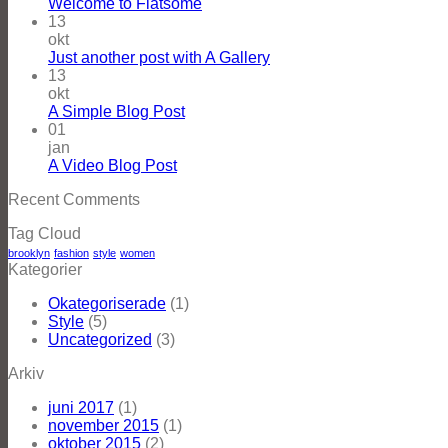
Welcome to Flatsome
13
okt
Just another post with A Gallery
13
okt
A Simple Blog Post
01
jan
A Video Blog Post
Recent Comments
Tag Cloud
brooklyn
fashion
style
women
Kategorier
Okategoriserade
(1)
Style
(5)
Uncategorized
(3)
Arkiv
juni 2017
(1)
november 2015
(1)
oktober 2015
(2)