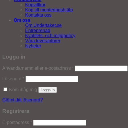
Köpvillkor
Köp till monteringshjälp
Kontakta oss
Om oss
Om Undertaket.se
Entreprenad
Kvalitets- och miljöpolicy
Våra leverantörer
Nyheter
Logga in
Obligatoriskt
Användarnamn eller e-postadress
*
Obligatoriskt
Lösenord
*
Kom ihåg mig
Logga in
Glömt ditt lösenord?
Registrera
Obligatoriskt
E-postadress
*