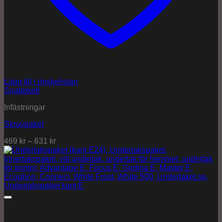
Lägg till i önskelistan
Snabbkoll
Infästningar
Skruvpaket
469
kr
–
631
kr