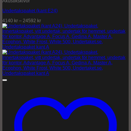
Akustikskivor
Undertakspaket (kant E24)
4140
kr
–
24592
kr