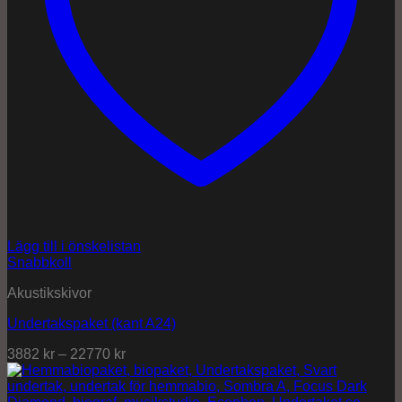
Lägg till i önskelistan
Snabbkoll
Akustikskivor
Undertakspaket (kant A24)
3882
kr
–
22770
kr