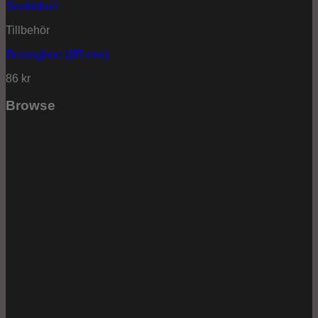
Snabbkoll
Tillbehör
Betongborr (Ø5 mm)
86
kr
Browse