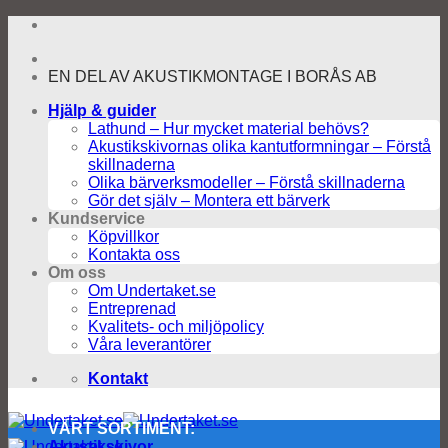
Skip
to
content
EN DEL AV AKUSTIKMONTAGE I BORÅS AB
Hjälp & guider
Lathund – Hur mycket material behövs?
Akustikskivornas olika kantutformningar – Förstå
skillnaderna
Olika bärverksmodeller – Förstå skillnaderna
Gör det själv – Montera ett bärverk
Kundservice
Köpvillkor
Kontakta oss
Om oss
Om Undertaket.se
Entreprenad
Kvalitets- och miljöpolicy
Våra leverantörer
Kontakt
VÅRT SORTIMENT:
Akustikskivor