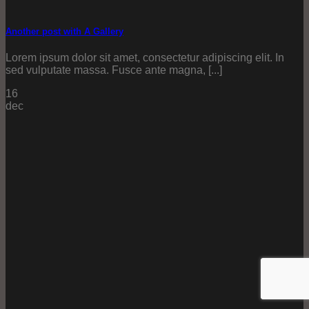
Another post with A Gallery
Lorem ipsum dolor sit amet, consectetur adipiscing elit. In
sed vulputate massa. Fusce ante magna, [...]
16
dec