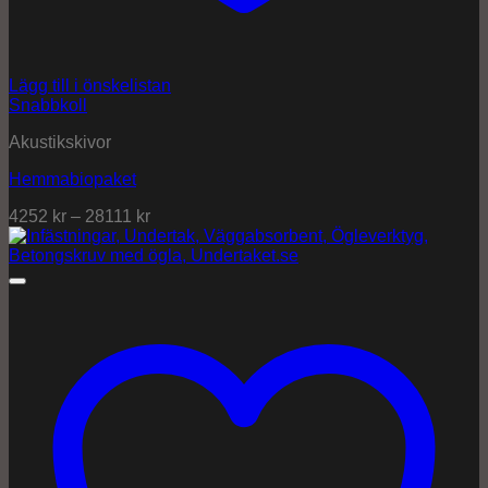
Lägg till i önskelistan
Snabbkoll
Akustikskivor
Hemmabiopaket
4252
kr
–
28111
kr