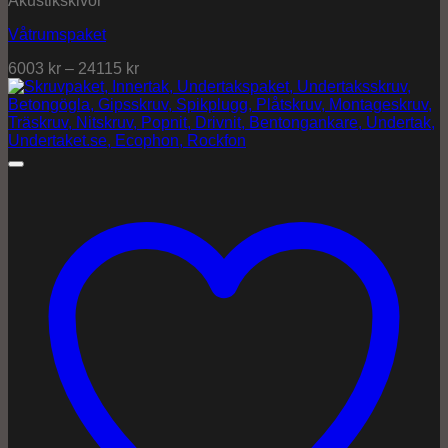
Akustikskivor
Våtrumspaket
6003
kr
–
24115
kr