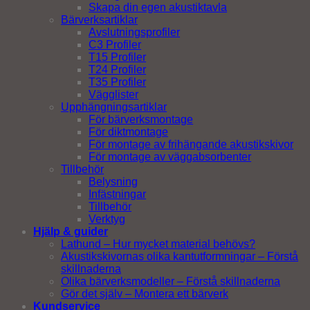
Skapa din egen akustiktavla
Bärverksartiklar
Avslutningsprofiler
C3 Profiler
T15 Profiler
T24 Profiler
T35 Profiler
Vägglister
Upphängningsartiklar
För bärverksmontage
För diktmontage
För montage av frihängande akustikskivor
För montage av väggabsorbenter
Tillbehör
Belysning
Infästningar
Tillbehör
Verktyg
Hjälp & guider
Lathund – Hur mycket material behövs?
Akustikskivornas olika kantutformningar – Förstå
skillnaderna
Olika bärverksmodeller – Förstå skillnaderna
Gör det själv – Montera ett bärverk
Kundservice