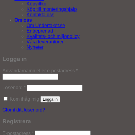
Köpvillkor
Köp till monteringshjälp
Kontakta oss
Om oss
Om Undertaket.se
Entreprenad
Kvalitets- och miljöpolicy
Våra leverantörer
Nyheter
Logga in
Obligatoriskt
Användarnamn eller e-postadress
*
Obligatoriskt
Lösenord
*
Kom ihåg mig
Logga in
Glömt ditt lösenord?
Registrera
Obligatoriskt
E-postadress
*