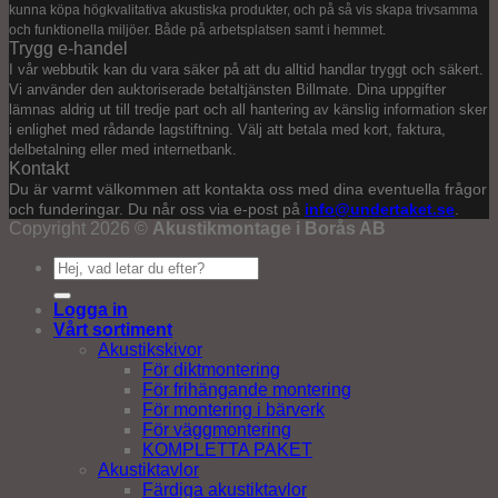
kunna köpa högkvalitativa akustiska produkter, och på så vis skapa trivsamma
och funktionella miljöer. Både på arbetsplatsen samt i hemmet.
Trygg e-handel
I vår webbutik kan du vara säker på att du alltid handlar tryggt och säkert.
Vi använder den auktoriserade betaltjänsten Billmate. Dina uppgifter
lämnas aldrig ut till tredje part och all hantering av känslig information sker
i enlighet med rådande lagstiftning. Välj att betala med kort, faktura,
delbetalning eller med internetbank.
Kontakt
Du är varmt välkommen att kontakta oss med dina eventuella frågor
och funderingar. Du når oss via e-post på
info@undertaket.se
.
Copyright 2026 ©
Akustikmontage i Borås AB
Sök
efter:
Logga in
Vårt sortiment
Akustikskivor
För diktmontering
För frihängande montering
För montering i bärverk
För väggmontering
KOMPLETTA PAKET
Akustiktavlor
Färdiga akustiktavlor