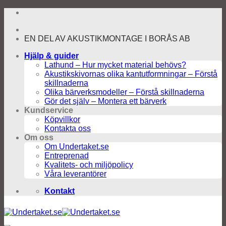
Skip
to
content
EN DEL AV AKUSTIKMONTAGE I BORÅS AB
Hjälp & guider
Lathund – Hur mycket material behövs?
Akustikskivornas olika kantutformningar – Förstå
skillnaderna
Olika bärverksmodeller – Förstå skillnaderna
Gör det själv – Montera ett bärverk
Kundservice
Köpvillkor
Kontakta oss
Om oss
Om Undertaket.se
Entreprenad
Kvalitets- och miljöpolicy
Våra leverantörer
Kontakt