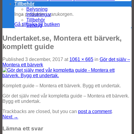
Tillbehör
Belysning
Inga produkter i varukorgen.
Infästningar
Tillbehör
Gå tillbaka till butiken
Verktyg
Undertaket.se, Montera ett bärverk,
komplett guide
Published
3 december, 2017
at
1061 × 665
in
Gör det själv –
Montera ett bärverk
Komplett guide – Montera ett bärverk. Bygg ett undertak.
Gör det själv med vår kompletta guide – Montera ett bärverk.
Bygg ett undertak.
Trackbacks are closed, but you can
post a comment
.
Next
→
Lämna ett svar