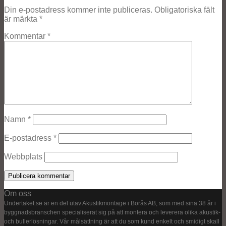
Din e-postadress kommer inte publiceras.
Obligatoriska fält
är märkta
*
Kommentar
*
Namn
*
E-postadress
*
Webbplats
Om oss
Undertaket.se är en del utav Akustikmontage i Borås AB, som med sina 38 år i
byggnadsbranschen specialiserat sig på att montera och leverera olika akustik-
och bullerlösningar. Vår målsättning är att du som kund enkelt och smidigt skall